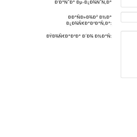
Ð’Ð°ÑˆÐ° Ðµ-Ð¿Ð¾ÑˆÑ‚Ð°
ÐÐ°ÑÐ»Ð¾Ð² Ð½Ð°
Ð¿Ð¾Ñ€Ð°ÐºÐ°Ñ‚Ð°:
ÐŸÐ¾Ñ€Ð°ÐºÐ° Ð´Ð¾ Ð½Ð°Ñ: