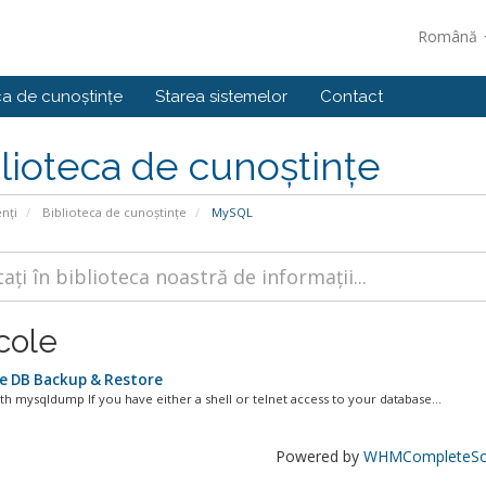
Română
ca de cunoștințe
Starea sistemelor
Contact
lioteca de cunoștințe
enți
Biblioteca de cunoștințe
MySQL
cole
e DB Backup & Restore
th mysqldump If you have either a shell or telnet access to your database...
Powered by
WHMCompleteSol