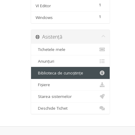
1
VI Editor
1
Windows
Asistență
Tichetele mele
Anunțuri
Biblioteca de cunoștințe
Fișiere
Starea sistemelor
Deschide Tichet