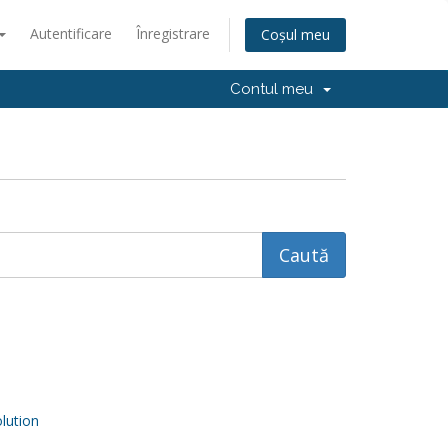
Autentificare
Înregistrare
Coșul meu
Contul meu
ution