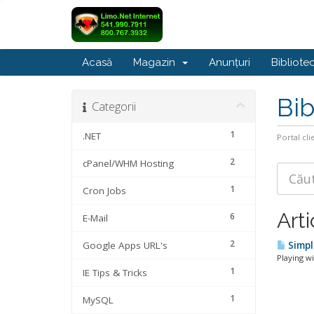
Acasă
Magazin
Anunțuri
Bibliote
Bib
Categorii
1
.NET
Portal cli
2
cPanel/WHM Hosting
1
Cron Jobs
Arti
6
E-Mail
2
Google Apps URL's
Simpl
Playing wi
1
IE Tips & Tricks
1
MySQL