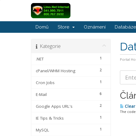
Domů
Store
Oznámení
Databáze 
Da
Kategorie
1
.NET
Portal H
2
cPanel/WHM Hosting
1
Cron Jobs
Člá
6
E-Mail
2
Google Apps URL's
Clear
The code b
1
IE Tips & Tricks
1
MySQL