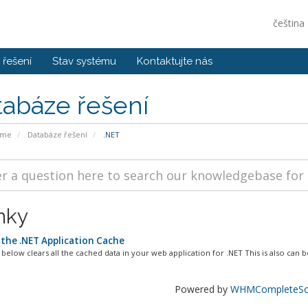
čeština
řešení
Stav systému
Kontaktujte nás
tabáze řešení
ome
Databáze řešení
.NET
nky
 the .NET Application Cache
elow clears all the cached data in your web application for .NET This is also can be
Powered by
WHMCompleteSol