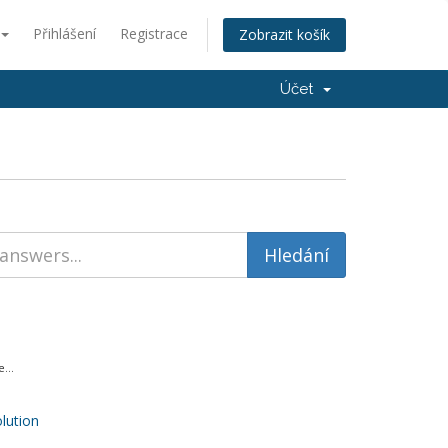
Přihlášení
Registrace
Zobrazit košík
Účet
...
ution