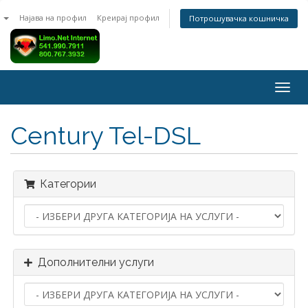
n
Најава на профил
Креирај профил
Потрошувачка кошничка
Togg
navig
Century Tel-DSL
Категории
Дополнителни услуги