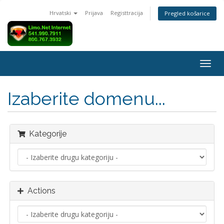
Hrvatski
Prijava
Registtracija
Pregled košarice
Togg
navig
Izaberite domenu...
Kategorije
Actions