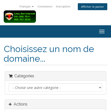
Français
Connexion
Inscription
Afficher le panier
Bascu
la
navig
Choisissez un nom de
domaine...
Catégories
Actions