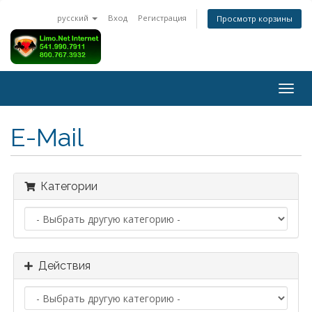
русский
Вход
Регистрация
Просмотр корзины
Togg
navig
E-Mail
Категории
Действия