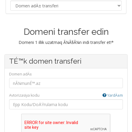
Domeni transfer edin
Domeni 1 illik uzatmaq Ã¼Ã§Ã¼n indi transfer et!*
TÉ™k domen transferi
Domen adÄ±
Avtorizasiya kodu
YardÄ±m