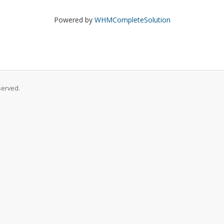
Powered by
WHMCompleteSolution
served.