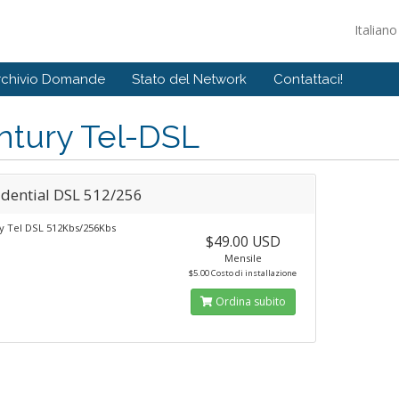
Italian
rchivio Domande
Stato del Network
Contattaci!
ntury Tel-DSL
idential DSL 512/256
y Tel DSL 512Kbs/256Kbs
$49.00 USD
Mensile
$5.00 Costo di installazione
Ordina subito