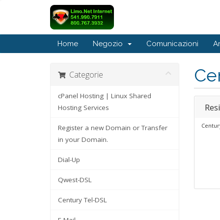
Home
Negozio
Comunicazioni
A
Ce
Categorie
cPanel Hosting | Linux Shared
Res
Hosting Services
Centur
Register a new Domain or Transfer
in your Domain.
Dial-Up
Qwest-DSL
Century Tel-DSL