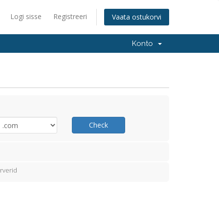
Logi sisse
Registreeri
Vaata ostukorvi
Konto
Check
rverid