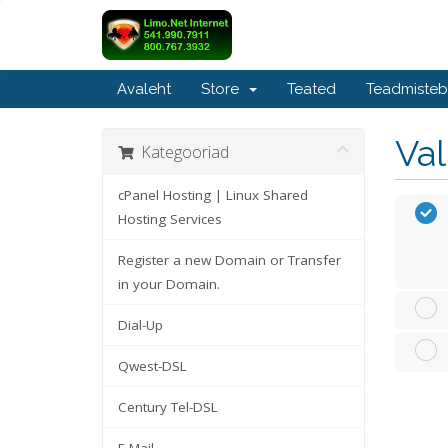
Avaleht
Store
Teated
Teadmiste
Va
Kategooriad
cPanel Hosting | Linux Shared
Hosting Services
Register a new Domain or Transfer
in your Domain.
Dial-Up
Qwest-DSL
Century Tel-DSL