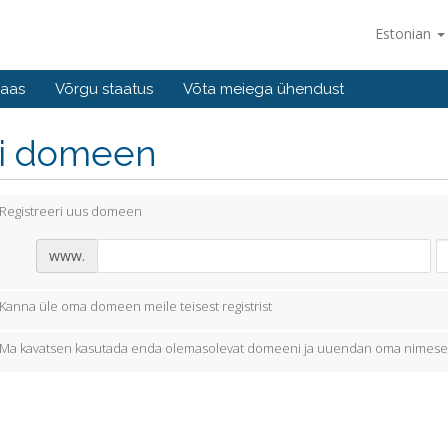
Estonian
baas
Võrgu staatus
Võta meiega ühendust
li domeen
Registreeri uus domeen
www.
Kanna üle oma domeen meile teisest registrist
Ma kavatsen kasutada enda olemasolevat domeeni ja uuendan oma nimese