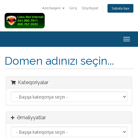
Azerbaijani
Giriş
Qeydiyyat
Səbətə bax
Naviq
keçid
Domen adınızı seçin...
Kateqoriyalar
Əməliyyatlar