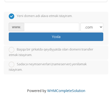
Yeni domen adı əlavə etmək istəyirəm.
www.
Yoxla
Başqa bir şirkətdə qeydiyyatda olan domeni transfer
etmək istəyirəm.
Sadəcə neymserverləri (nameserver) yeniləmək
istəyirəm.
Powered by
WHMCompleteSolution