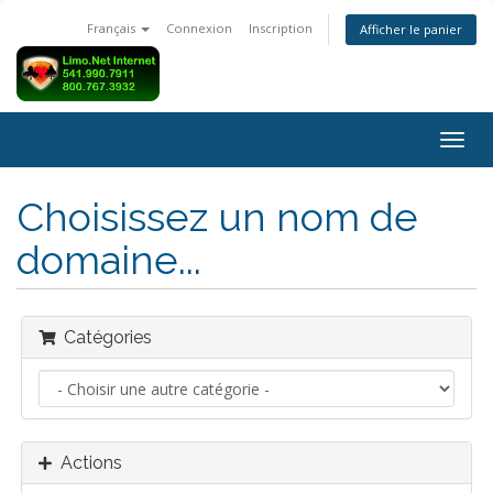
Français
Connexion
Inscription
Afficher le panier
Bascu
la
navig
Choisissez un nom de
domaine...
Catégories
Actions