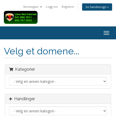
Norwegian
Logg inn
Registrer
Se handlevogn »
Bytt
navig
Velg et domene...
Kategorier
Handlinger