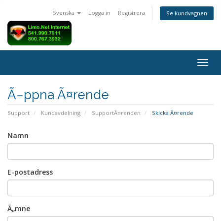
Svenska
Logga in
Registrera
Se kundvagnen
Togg
navig
Ã–ppna Ã¤rende
Support
Kundavdelning
SupportÃ¤renden
Skicka Ã¤rende
Namn
E-postadress
Ã„mne