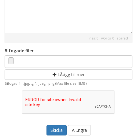
lines: 0 words: 0
sparad
Bifogade filer
LÃ¤gg till mer
Bifogad fil: .jpg, .gif, .jpeg, .png (Max file size: 8MB)
Ã…ngra