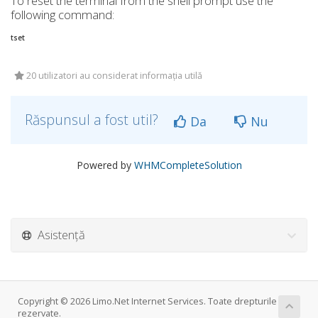
To reset the terminal from the shell prompt use the
following command:
tset
20 utilizatori au considerat informația utilă
Răspunsul a fost util?
Da
Nu
Powered by
WHMCompleteSolution
Asistență
Copyright © 2026 Limo.Net Internet Services. Toate drepturile
rezervate.