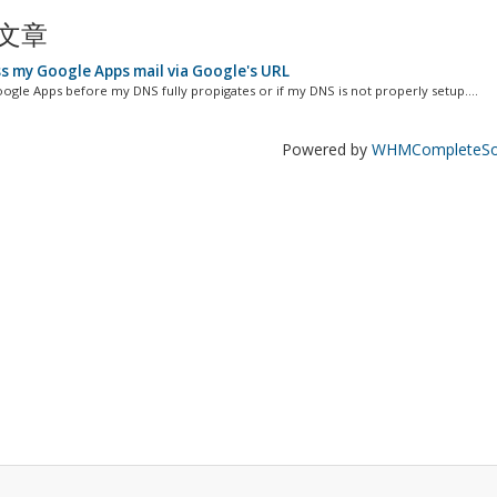
文章
s my Google Apps mail via Google's URL
ogle Apps before my DNS fully propigates or if my DNS is not properly setup....
Powered by
WHMCompleteSol