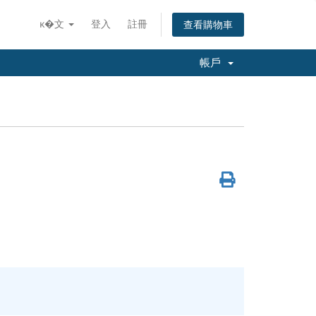
ĸ�文
登入
註冊
查看購物車
帳戶