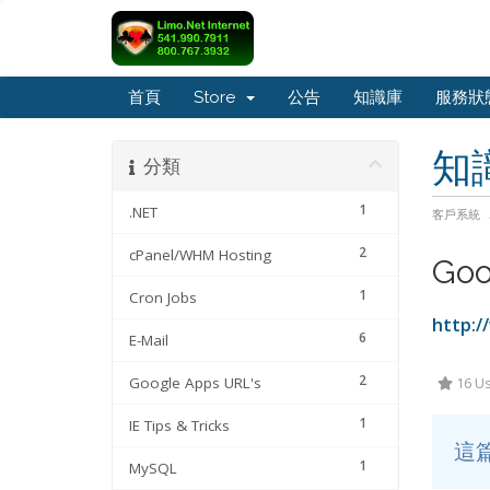
首頁
Store
公告
知識庫
服務狀
知
分類
1
.NET
客戶系統
2
cPanel/WHM Hosting
Goo
1
Cron Jobs
http:/
6
E-Mail
2
Google Apps URL's
16 Us
1
IE Tips & Tricks
這
1
MySQL