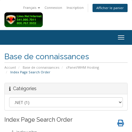
Français
Connexion
Inscription
Afficher le panier
Bascu
la
navig
Base de connaissances
Accueil
Base de connaissances
cPanel/WHM Hosting
Index Page Search Order
Catégories
Index Page Search Order