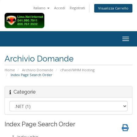
Italiano
Accedi
Registrati
Visualizza Carrello
Attiv
Navi
Archivio Domande
Home
Archivio Domande
cPanel/WHM Hosting
Index Page Search Order
Categorie
Index Page Search Order