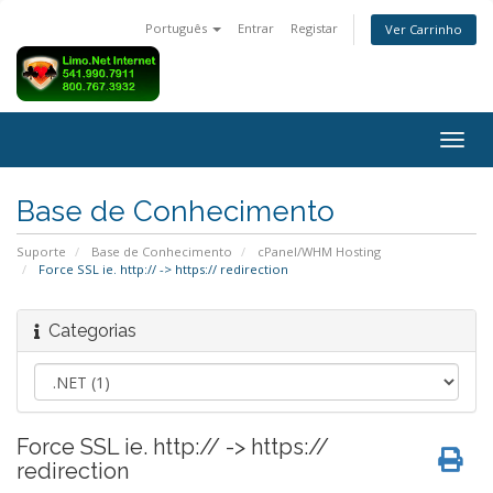
Português
Entrar
Registar
Ver Carrinho
Alter
nave
Base de Conhecimento
Suporte
Base de Conhecimento
cPanel/WHM Hosting
Force SSL ie. http:// -> https:// redirection
Categorias
Force SSL ie. http:// -> https://
redirection