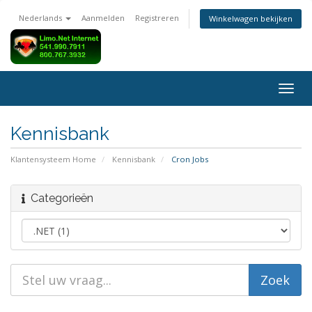
Nederlands
Aanmelden
Registreren
Winkelwagen bekijken
Navig
in-/u
Kennisbank
Klantensysteem Home
Kennisbank
Cron Jobs
Categorieën