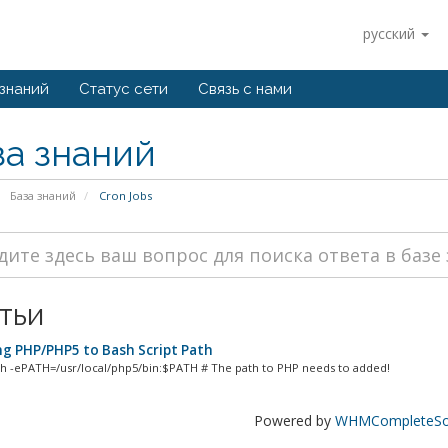
русский
 знаний
Статус сети
Связь с нами
за знаний
База знаний
Cron Jobs
тьи
g PHP/PHP5 to Bash Script Path
sh -ePATH=/usr/local/php5/bin:$PATH # The path to PHP needs to added!
Powered by
WHMCompleteSol