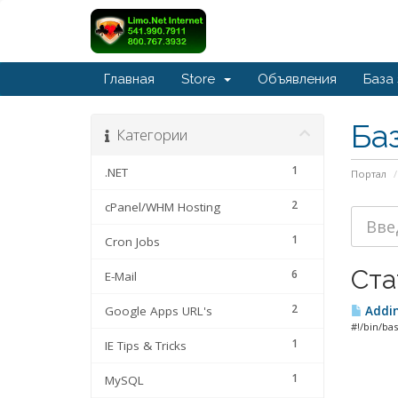
Главная
Store
Объявления
База
Ба
Категории
1
.NET
Портал
2
cPanel/WHM Hosting
1
Cron Jobs
Ста
6
E-Mail
2
Google Apps URL's
Addin
#!/bin/ba
1
IE Tips & Tricks
1
MySQL