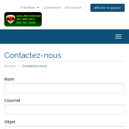
FranÃ§ais
Connexion
Inscription
Afficher le panier
Bascu
la
navig
Contactez-nous
Accueil
Contactez-nous
Nom
Courriel
Objet