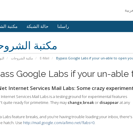
راسلنا
حالة الشبكة
مكتبة الش
مكتبة الشرو
البو
مكتبة الشروحات
E-Mail
Bypass Google Labs if your un-able to open you
ass Google Labs if your un-able 
et Internet Services Mail Labs: Some crazy experimenta
Internet Services Mail Labs is a testing ground for experimental features
n't quite ready for primetime. They may
change
,
break
or
disappear
at any
 a Labs feature breaks, and you're having trouble loading your inbox, there's
e hatch. Use
http://mail.google.com/a/limo.net/?labs=0
.