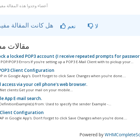
 أعضاء وجدوا هذه المقالة مفيدة
هل كانت المقالة مفيدة ؟
لا
نعم
مقالات مش
ck a locked POP3 account {I receive repeated prompts for passwor
P/POP3 Errors If you're setting up a POP3 E-Mail Client with to pickup your...
OP3 Client Configuration
P in Google App's. Don't forget to click Save Changes when you're done....
 access via your cell phone's web browser.
Net clients:Get your mail on your mobile...
e App E-mail search.
efinitionExample(s) from: Used to specify the sender Example -...
Client Configuration
AP in Google App's. Don't forget to click Save Changes when you're done....
Powered by
WHMCompleteSol