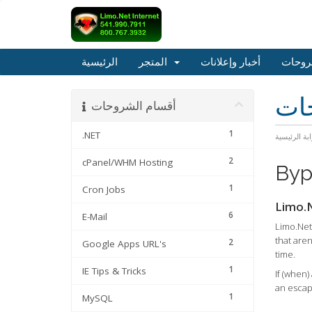
روحات
أخبار وإعلانات
المتجر
الرئيسية
حات
أقسام الشروحات
1
.NET
ابة الرئيسية
2
cPanel/WHM Hosting
Byp
1
Cron Jobs
Limo.N
6
E-Mail
Limo.Net 
that are
2
Google Apps URL's
time.
1
IE Tips & Tricks
If (when)
an escap
1
MySQL