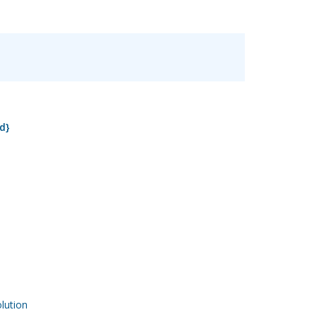
d}
ution