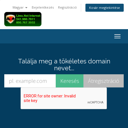
Magyar
Bejelentkezés
Regisztráció
Kosár megtekintése
Váltá
a
navig
Találja meg a tökéletes domain
nevet...