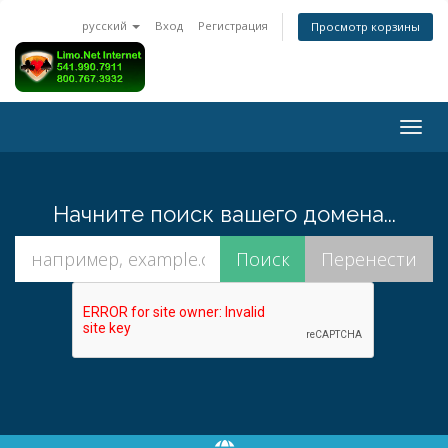
русский
Вход
Регистрация
Просмотр корзины
Togg
navig
Начните поиск вашего домена...