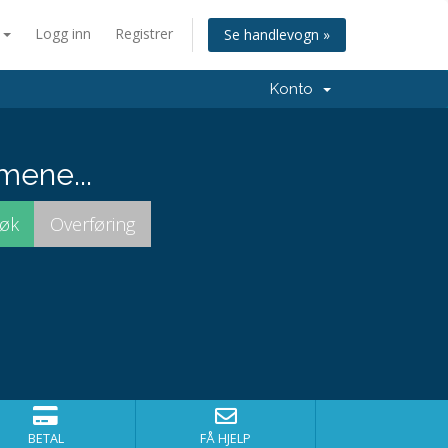
n
Logg inn
Registrer
Se handlevogn »
Konto
mene...
BETAL
FÅ HJELP