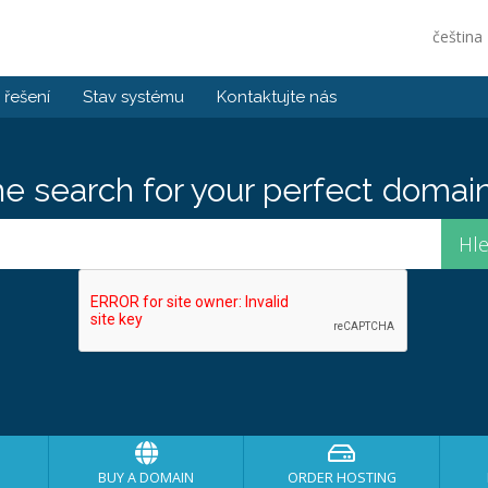
čeština
řešení
Stav systému
Kontaktujte nás
he search for your perfect domain
BUY A DOMAIN
ORDER HOSTING