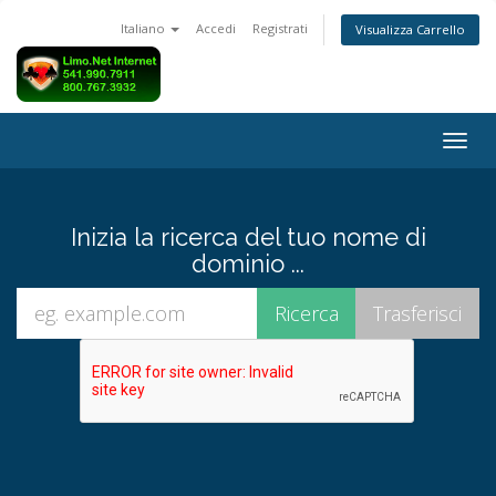
Italiano
Accedi
Registrati
Visualizza Carrello
Attiv
Navi
Inizia la ricerca del tuo nome di
dominio ...