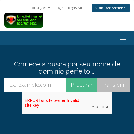
Português
Login
Registrar
Visualizar carrinho
Alter
nave
Comece a busca por seu nome de
domínio perfeito ...