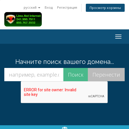
русский
Вход
Регистрация
Просмотр корзины
Togg
navig
Начните поиск вашего домена...