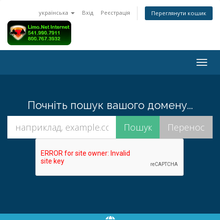
українська
Вхід
Реєстрація
Переглянути кошик
Togg
navig
Почніть пошук вашого домену...